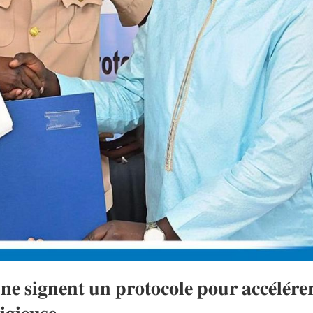
𝐢𝐠𝐧𝐞𝐧𝐭 𝐮𝐧 𝐩𝐫𝐨𝐭𝐨𝐜𝐨𝐥𝐞 𝐩𝐨𝐮𝐫 𝐚𝐜𝐜𝐞́𝐥𝐞́𝐫𝐞𝐫