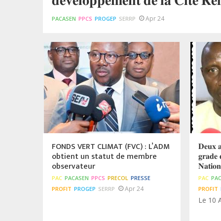
𝐝𝐞́𝐯𝐞𝐥𝐨𝐩𝐩𝐞𝐦𝐞𝐧𝐭 𝐝𝐞 𝐥𝐚 𝐂𝐢𝐭𝐞́ 𝐑𝐞𝐥
Apr 24
PACASEN
PPCS
PROGEP
SERRP
FONDS VERT CLIMAT (FVC) : L’ADM
𝐃𝐞𝐮𝐱 𝐚
obtient un statut de membre
𝐠𝐫𝐚𝐝𝐞 
observateur
𝐍𝐚𝐭𝐢𝐨
PAC
PACASEN
PPCS
PRECOL
PRESSE
PAC
PA
Apr 24
PROFIT
PROGEP
SERRP
PROFIT
Le 10 A