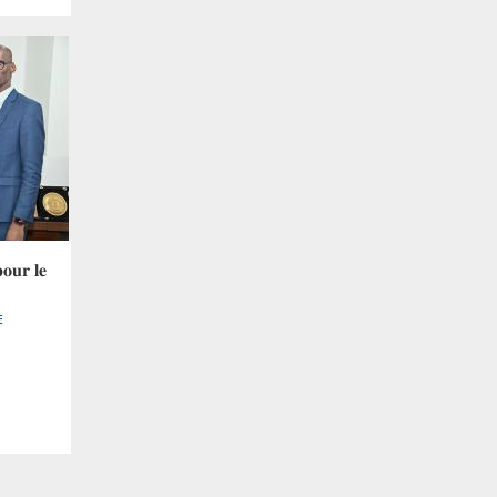
𝐨𝐮𝐫 𝐥𝐞
E