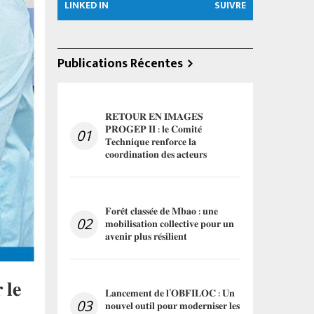
LINKED IN
SUIVRE
Publications Récentes
𝐑𝐄𝐓𝐎𝐔𝐑 𝐄𝐍 𝐈𝐌𝐀𝐆𝐄𝐒
𝐏𝐑𝐎𝐆𝐄𝐏 𝐈𝐈 : 𝐥𝐞 𝐂𝐨𝐦𝐢𝐭𝐞́
01
𝐓𝐞𝐜𝐡𝐧𝐢𝐪𝐮𝐞 𝐫𝐞𝐧𝐟𝐨𝐫𝐜𝐞 𝐥𝐚
𝐜𝐨𝐨𝐫𝐝𝐢𝐧𝐚𝐭𝐢𝐨𝐧 𝐝𝐞𝐬 𝐚𝐜𝐭𝐞𝐮𝐫𝐬
𝐅𝐨𝐫𝐞̂𝐭 𝐜𝐥𝐚𝐬𝐬𝐞́𝐞 𝐝𝐞 𝐌𝐛𝐚𝐨 : 𝐮𝐧𝐞
02
𝐦𝐨𝐛𝐢𝐥𝐢𝐬𝐚𝐭𝐢𝐨𝐧 𝐜𝐨𝐥𝐥𝐞𝐜𝐭𝐢𝐯𝐞 𝐩𝐨𝐮𝐫 𝐮𝐧
𝐚𝐯𝐞𝐧𝐢𝐫 𝐩𝐥𝐮𝐬 𝐫𝐞́𝐬𝐢𝐥𝐢𝐞𝐧𝐭
 𝐥𝐞
𝐋𝐚𝐧𝐜𝐞𝐦𝐞𝐧𝐭 𝐝𝐞 𝐥’𝐎𝐁𝐅𝐈𝐋𝐎𝐂 : 𝐔𝐧
03
𝐧𝐨𝐮𝐯𝐞𝐥 𝐨𝐮𝐭𝐢𝐥 𝐩𝐨𝐮𝐫 𝐦𝐨𝐝𝐞𝐫𝐧𝐢𝐬𝐞𝐫 𝐥𝐞𝐬