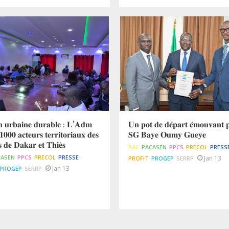
𝐧 𝐮𝐫𝐛𝐚𝐢𝐧𝐞 𝐝𝐮𝐫𝐚𝐛𝐥𝐞 : 𝐋’𝐀𝐝𝐦
𝐔𝐧 𝐩𝐨𝐭 𝐝𝐞 𝐝𝐞́𝐩𝐚𝐫𝐭 𝐞́𝐦𝐨𝐮𝐯𝐚𝐧𝐭 𝐩
 𝟏𝟎𝟎𝟎 𝐚𝐜𝐭𝐞𝐮𝐫𝐬 𝐭𝐞𝐫𝐫𝐢𝐭𝐨𝐫𝐢𝐚𝐮𝐱 𝐝𝐞𝐬
𝐒𝐆 𝐁𝐚𝐲𝐞 𝐎𝐮𝐦𝐲 𝐆𝐮𝐞𝐲𝐞
𝐬 𝐝𝐞 𝐃𝐚𝐤𝐚𝐫 𝐞𝐭 𝐓𝐡𝐢𝐞̀𝐬
PAC
PACASEN
PPCS
PRECOL
PRESS
CASEN
PPCS
PRECOL
PRESSE
Jan 13
PROFIT
PROGEP
SERRP
Jan 13
PROGEP
SERRP