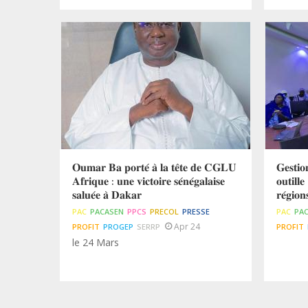
𝐎𝐮𝐦𝐚𝐫 𝐁𝐚 𝐩𝐨𝐫𝐭𝐞́ 𝐚̀ 𝐥𝐚 𝐭𝐞̂𝐭𝐞 𝐝𝐞 𝐂𝐆𝐋𝐔
𝐆𝐞𝐬𝐭𝐢
𝐀𝐟𝐫𝐢𝐪𝐮𝐞 : 𝐮𝐧𝐞 𝐯𝐢𝐜𝐭𝐨𝐢𝐫𝐞 𝐬𝐞́𝐧𝐞́𝐠𝐚𝐥𝐚𝐢𝐬𝐞
𝐨𝐮𝐭𝐢𝐥𝐥
𝐬𝐚𝐥𝐮𝐞́𝐞 𝐚̀ 𝐃𝐚𝐤𝐚𝐫
𝐫𝐞́𝐠𝐢𝐨
PAC
PACASEN
PPCS
PRECOL
PRESSE
PAC
PA
Apr 24
PROFIT
PROGEP
SERRP
PROFIT
le 24 Mars