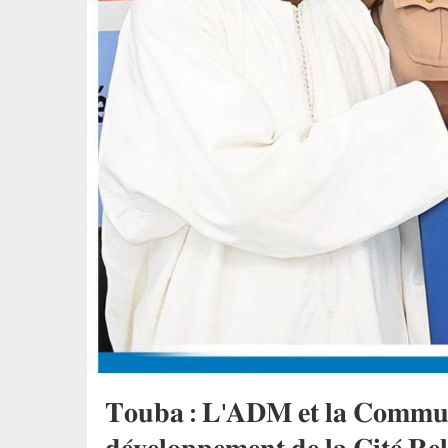
𝐓𝐨𝐮𝐛𝐚 : 𝐋'𝐀𝐃𝐌 𝐞𝐭 𝐥𝐚 𝐂𝐨𝐦𝐦𝐮𝐧𝐞 𝐬