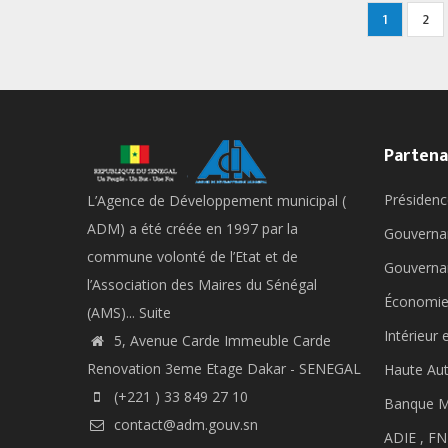
Pagination
Current
1
Pag
2
page
Partena
Présidenc
L’Agence de Développement municipal (
ADM) a été créée en 1997 par la
Gouverna
commune volonté de l’Etat et de
Gouverna
l’Association des Maires du Sénégal
Économie
(AMS)...
Suite
Intérieur 
5, Avenue Carde Immeuble Carde
Renovation 3eme Etage Dakar - SENEGAL
Haute Aut
(+221 ) 33 849 27 10
Banque M
contact@adm.gouv.sn
ADIE ,
FN