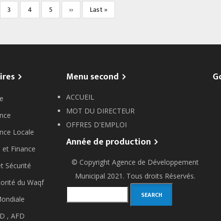
e
Page
3
Page
4
Page
5
Next
››
Last
Last »
page
page
ires
Menu second
G
ACCUEIL
e
MOT DU DIRECTEUR
nce
OFFRES D'EMPLOI
nce Locale
Année de production
 et Finance
© Copyright
Agence de Développement
et Sécurité
Municipal
2021. Tous droits Réservés.
orité du Waqf
Search
ondiale
D ,
AFD