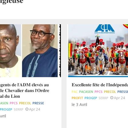
𝐠𝐢𝐞𝐮𝐬𝐞
𝐠𝐞𝐧𝐭𝐬 𝐝𝐞 𝐥'𝐀𝐃𝐌 𝐞́𝐥𝐞𝐯𝐞́𝐬 𝐚𝐮
𝐄𝐱𝐜𝐞𝐥𝐥𝐞𝐧𝐭𝐞 𝐟𝐞̂𝐭𝐞 𝐝𝐞 𝐥'𝐈𝐧𝐝𝐞́𝐩𝐞𝐧𝐝
𝐞 𝐂𝐡𝐞𝐯𝐚𝐥𝐢𝐞𝐫 𝐝𝐚𝐧𝐬 𝐥'𝐎𝐫𝐝𝐫𝐞
PAC
PACASEN
PPCS
PRECOL
PRESS
𝐚𝐥 𝐝𝐮 𝐋𝐢𝐨𝐧
Apr 24
PROFIT
PROGEP
SERRP
CASEN
PPCS
PRECOL
PRESSE
le 3 Avril
Apr 24
PROGEP
SERRP
vril