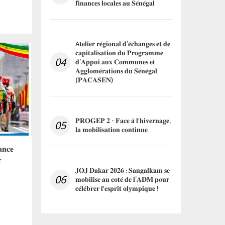
𝐟𝐢𝐧𝐚𝐧𝐜𝐞𝐬 𝐥𝐨𝐜𝐚𝐥𝐞𝐬 𝐚𝐮 𝐒𝐞́𝐧𝐞́𝐠𝐚𝐥
A𝐭𝐞𝐥𝐢𝐞𝐫 𝐫𝐞́𝐠𝐢𝐨𝐧𝐚𝐥 𝐝’𝐞́𝐜𝐡𝐚𝐧𝐠𝐞𝐬 𝐞𝐭 𝐝𝐞
𝐜𝐚𝐩𝐢𝐭𝐚𝐥𝐢𝐬𝐚𝐭𝐢𝐨𝐧 𝐝𝐮 𝐏𝐫𝐨𝐠𝐫𝐚𝐦𝐦𝐞
04
𝐝’𝐀𝐩𝐩𝐮𝐢 𝐚𝐮𝐱 𝐂𝐨𝐦𝐦𝐮𝐧𝐞𝐬 𝐞𝐭
𝐀𝐠𝐠𝐥𝐨𝐦𝐞́𝐫𝐚𝐭𝐢𝐨𝐧𝐬 𝐝𝐮 𝐒𝐞́𝐧𝐞́𝐠𝐚𝐥
(𝐏𝐀𝐂𝐀𝐒𝐄𝐍)
𝐏𝐑𝐎𝐆𝐄𝐏 𝟐 - 𝐅𝐚𝐜𝐞 𝐚̀ 𝐥'𝐡𝐢𝐯𝐞𝐫𝐧𝐚𝐠𝐞,
05
𝐥𝐚 𝐦𝐨𝐛𝐢𝐥𝐢𝐬𝐚𝐭𝐢𝐨𝐧 𝐜𝐨𝐧𝐭𝐢𝐧𝐮𝐞
𝐚𝐧𝐜𝐞
E
𝐉𝐎𝐉 𝐃𝐚𝐤𝐚𝐫 𝟐𝟎𝟐𝟔 : 𝐒𝐚𝐧𝐠𝐚𝐥𝐤𝐚𝐦 𝐬𝐞
06
𝐦𝐨𝐛𝐢𝐥𝐢𝐬𝐞 𝐚𝐮 𝐜𝐨𝐭𝐞́ 𝐝𝐞 𝐥’𝐀𝐃𝐌 𝐩𝐨𝐮𝐫
𝐜𝐞́𝐥𝐞́𝐛𝐫𝐞𝐫 𝐥'𝐞𝐬𝐩𝐫𝐢𝐭 𝐨𝐥𝐲𝐦𝐩𝐢𝐪𝐮𝐞 !