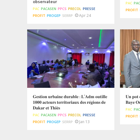
observateur
PAC
PA
PAC
PACASEN
PPCS
PRECOL
PRESSE
PROFIT
Apr 24
PROFIT
PROGEP
SERRP
𝐆𝐞𝐬𝐭𝐢𝐨𝐧 𝐮𝐫𝐛𝐚𝐢𝐧𝐞 𝐝𝐮𝐫𝐚𝐛𝐥𝐞 : 𝐋’𝐀𝐝𝐦 𝐨𝐮𝐭𝐢𝐥𝐥𝐞
𝐔𝐧 𝐩𝐨𝐭 
𝟏𝟎𝟎𝟎 𝐚𝐜𝐭𝐞𝐮𝐫𝐬 𝐭𝐞𝐫𝐫𝐢𝐭𝐨𝐫𝐢𝐚𝐮𝐱 𝐝𝐞𝐬 𝐫𝐞́𝐠𝐢𝐨𝐧𝐬 𝐝𝐞
𝐁𝐚𝐲𝐞 𝐎
𝐃𝐚𝐤𝐚𝐫 𝐞𝐭 𝐓𝐡𝐢𝐞̀𝐬
PAC
PA
PAC
PACASEN
PPCS
PRECOL
PRESSE
PROFIT
Jan 13
PROFIT
PROGEP
SERRP