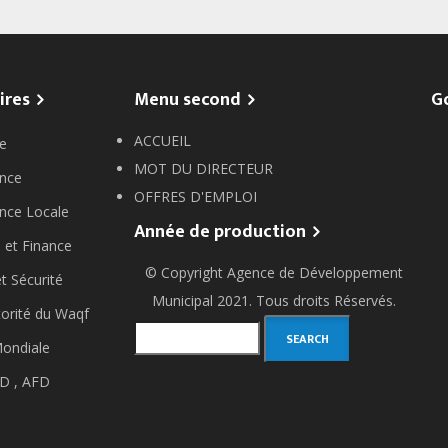
ires
Menu second
G
ACCUEIL
e
MOT DU DIRECTEUR
nce
OFFRES D'EMPLOI
nce Locale
Année de production
 et Finance
© Copyright
Agence de Développement
et Sécurité
Municipal
2021. Tous droits Réservés.
orité du Waqf
Search
ondiale
D ,
AFD