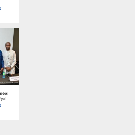
E
𝐞́𝐞𝐬
́𝐠𝐚𝐥
E