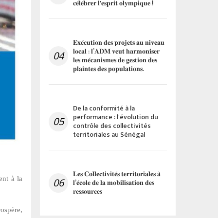
𝐜𝐞́𝐥𝐞́𝐛𝐫𝐞𝐫 𝐥'𝐞𝐬𝐩𝐫𝐢𝐭 𝐨𝐥𝐲𝐦𝐩𝐢𝐪𝐮𝐞 !
𝐄𝐱𝐞́𝐜𝐮𝐭𝐢𝐨𝐧 𝐝𝐞𝐬 𝐩𝐫𝐨𝐣𝐞𝐭𝐬 𝐚𝐮 𝐧𝐢𝐯𝐞𝐚𝐮
𝐥𝐨𝐜𝐚𝐥 : 𝐥’𝐀𝐃𝐌 𝐯𝐞𝐮𝐭 𝐡𝐚𝐫𝐦𝐨𝐧𝐢𝐬𝐞𝐫
04
𝐥𝐞𝐬 𝐦𝐞́𝐜𝐚𝐧𝐢𝐬𝐦𝐞𝐬 𝐝𝐞 𝐠𝐞𝐬𝐭𝐢𝐨𝐧 𝐝𝐞𝐬
𝐩𝐥𝐚𝐢𝐧𝐭𝐞𝐬 𝐝𝐞𝐬 𝐩𝐨𝐩𝐮𝐥𝐚𝐭𝐢𝐨𝐧𝐬.
De la conformité à la
performance : l'évolution du
05
contrôle des collectivités
territoriales au Sénégal
𝐋𝐞𝐬 𝐂𝐨𝐥𝐥𝐞𝐜𝐭𝐢𝐯𝐢𝐭𝐞́𝐬 𝐭𝐞𝐫𝐫𝐢𝐭𝐨𝐫𝐢𝐚𝐥𝐞𝐬 𝐚̀
ent à la
06
𝐥’𝐞́𝐜𝐨𝐥𝐞 𝐝𝐞 𝐥𝐚 𝐦𝐨𝐛𝐢𝐥𝐢𝐬𝐚𝐭𝐢𝐨𝐧 𝐝𝐞𝐬
𝐫𝐞𝐬𝐬𝐨𝐮𝐫𝐜𝐞𝐬
ospère,