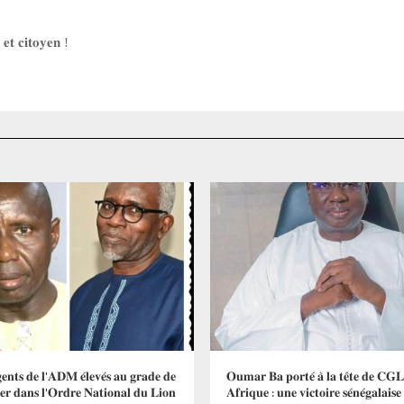
𝐞𝐭
𝐜𝐢𝐭𝐨𝐲𝐞𝐧
!
𝐞𝐧𝐭𝐬 𝐝𝐞 𝐥'𝐀𝐃𝐌 𝐞́𝐥𝐞𝐯𝐞́𝐬 𝐚𝐮 𝐠𝐫𝐚𝐝𝐞 𝐝𝐞
𝐎𝐮𝐦𝐚𝐫 𝐁𝐚 𝐩𝐨𝐫𝐭𝐞́ 𝐚̀ 𝐥𝐚 𝐭𝐞̂𝐭𝐞 𝐝𝐞 𝐂𝐆
𝐞𝐫 𝐝𝐚𝐧𝐬 𝐥'𝐎𝐫𝐝𝐫𝐞 𝐍𝐚𝐭𝐢𝐨𝐧𝐚𝐥 𝐝𝐮 𝐋𝐢𝐨𝐧
𝐀𝐟𝐫𝐢𝐪𝐮𝐞 : 𝐮𝐧𝐞 𝐯𝐢𝐜𝐭𝐨𝐢𝐫𝐞 𝐬𝐞́𝐧𝐞́𝐠𝐚𝐥𝐚𝐢𝐬𝐞 