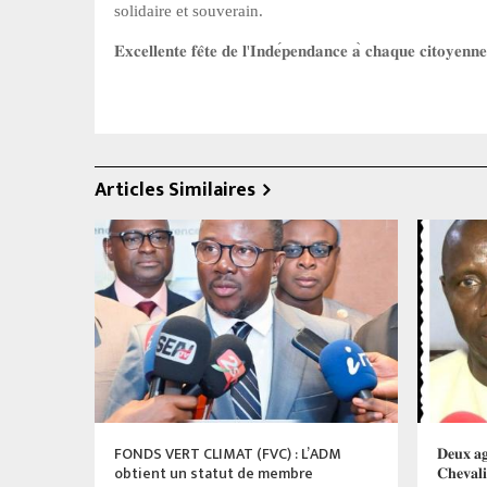
solidaire et souverain.
𝐄𝐱𝐜𝐞𝐥𝐥𝐞𝐧𝐭𝐞
𝐟𝐞̂𝐭𝐞
𝐝𝐞
𝐥
'
𝐈𝐧𝐝𝐞
𝐩𝐞𝐧𝐝𝐚𝐧𝐜𝐞
𝐚
̀
𝐜𝐡𝐚𝐪𝐮𝐞
𝐜𝐢𝐭𝐨𝐲𝐞𝐧𝐧𝐞
Articles Similaires
FONDS VERT CLIMAT (FVC) : L’ADM
𝐃𝐞𝐮𝐱 𝐚𝐠
obtient un statut de membre
𝐂𝐡𝐞𝐯𝐚𝐥