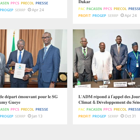
𝐃𝐚𝐤𝐚𝐫
CASEN
PPCS
PRECOL
PRESSE
PAC
PACASEN
PPCS
PRECOL
PRESS
Apr 24
PROGEP
SERRP
Apr 24
PROFIT
PROGEP
SERRP
𝐞 𝐝𝐞́𝐩𝐚𝐫𝐭 𝐞́𝐦𝐨𝐮𝐯𝐚𝐧𝐭 𝐩𝐨𝐮𝐫 𝐥𝐞 𝐒𝐆
𝐋'𝐀𝐃𝐌 𝐫𝐞́𝐩𝐨𝐧𝐝 𝐚̀ 𝐥’𝐚𝐩𝐩𝐞𝐥 𝐝𝐞𝐬 𝐉𝐨𝐮𝐫
𝐮𝐦𝐲 𝐆𝐮𝐞𝐲𝐞
𝐂𝐥𝐢𝐦𝐚𝐭 & 𝐃𝐞́𝐯𝐞𝐥𝐨𝐩𝐩𝐞𝐦𝐞𝐧𝐭 𝐝𝐮 𝐒𝐞́𝐧𝐞
CASEN
PPCS
PRECOL
PRESSE
PAC
PACASEN
PPCS
PRECOL
PRESS
Jan 13
Oct 31
PROGEP
SERRP
PROFIT
PROGEP
SERRP