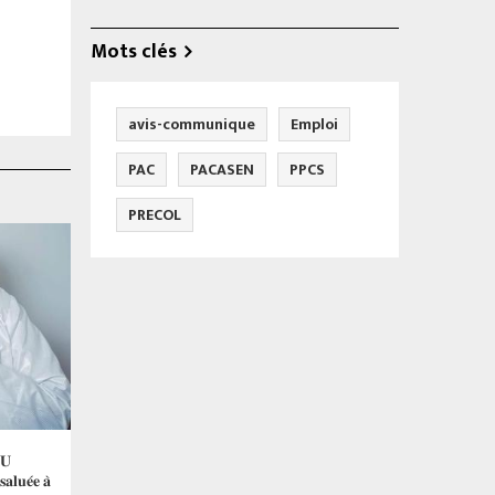
Mots clés
avis-communique
Emploi
PAC
PACASEN
PPCS
PRECOL
𝐔
𝐚𝐥𝐮𝐞́𝐞 𝐚̀