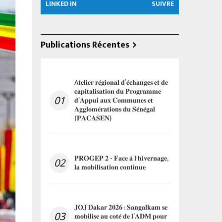
LINKED IN
SUIVRE
Publications Récentes
A𝐭𝐞𝐥𝐢𝐞𝐫 𝐫𝐞́𝐠𝐢𝐨𝐧𝐚𝐥 𝐝’𝐞́𝐜𝐡𝐚𝐧𝐠𝐞𝐬 𝐞𝐭 𝐝𝐞
𝐜𝐚𝐩𝐢𝐭𝐚𝐥𝐢𝐬𝐚𝐭𝐢𝐨𝐧 𝐝𝐮 𝐏𝐫𝐨𝐠𝐫𝐚𝐦𝐦𝐞
01
𝐝’𝐀𝐩𝐩𝐮𝐢 𝐚𝐮𝐱 𝐂𝐨𝐦𝐦𝐮𝐧𝐞𝐬 𝐞𝐭
𝐀𝐠𝐠𝐥𝐨𝐦𝐞́𝐫𝐚𝐭𝐢𝐨𝐧𝐬 𝐝𝐮 𝐒𝐞́𝐧𝐞́𝐠𝐚𝐥
(𝐏𝐀𝐂𝐀𝐒𝐄𝐍)
𝐏𝐑𝐎𝐆𝐄𝐏 𝟐 - 𝐅𝐚𝐜𝐞 𝐚̀ 𝐥'𝐡𝐢𝐯𝐞𝐫𝐧𝐚𝐠𝐞,
02
𝐥𝐚 𝐦𝐨𝐛𝐢𝐥𝐢𝐬𝐚𝐭𝐢𝐨𝐧 𝐜𝐨𝐧𝐭𝐢𝐧𝐮𝐞
𝐉𝐎𝐉 𝐃𝐚𝐤𝐚𝐫 𝟐𝟎𝟐𝟔 : 𝐒𝐚𝐧𝐠𝐚𝐥𝐤𝐚𝐦 𝐬𝐞
03
𝐦𝐨𝐛𝐢𝐥𝐢𝐬𝐞 𝐚𝐮 𝐜𝐨𝐭𝐞́ 𝐝𝐞 𝐥’𝐀𝐃𝐌 𝐩𝐨𝐮𝐫