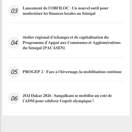
𝐋𝐚𝐧𝐜𝐞𝐦𝐞𝐧𝐭 𝐝𝐞 𝐥’𝐎𝐁𝐅𝐈𝐋𝐎𝐂 : 𝐔𝐧 𝐧𝐨𝐮𝐯𝐞𝐥 𝐨𝐮𝐭𝐢𝐥 𝐩𝐨𝐮𝐫
03
𝐦𝐨𝐝𝐞𝐫𝐧𝐢𝐬𝐞𝐫 𝐥𝐞𝐬 𝐟𝐢𝐧𝐚𝐧𝐜𝐞𝐬 𝐥𝐨𝐜𝐚𝐥𝐞𝐬 𝐚𝐮 𝐒𝐞́𝐧𝐞́𝐠𝐚𝐥
A𝐭𝐞𝐥𝐢𝐞𝐫 𝐫𝐞́𝐠𝐢𝐨𝐧𝐚𝐥 𝐝’𝐞́𝐜𝐡𝐚𝐧𝐠𝐞𝐬 𝐞𝐭 𝐝𝐞 𝐜𝐚𝐩𝐢𝐭𝐚𝐥𝐢𝐬𝐚𝐭𝐢𝐨𝐧 𝐝𝐮
04
𝐏𝐫𝐨𝐠𝐫𝐚𝐦𝐦𝐞 𝐝’𝐀𝐩𝐩𝐮𝐢 𝐚𝐮𝐱 𝐂𝐨𝐦𝐦𝐮𝐧𝐞𝐬 𝐞𝐭 𝐀𝐠𝐠𝐥𝐨𝐦𝐞́𝐫𝐚𝐭𝐢𝐨𝐧𝐬
𝐝𝐮 𝐒𝐞́𝐧𝐞́𝐠𝐚𝐥 (𝐏𝐀𝐂𝐀𝐒𝐄𝐍)
05
𝐏𝐑𝐎𝐆𝐄𝐏 𝟐 - 𝐅𝐚𝐜𝐞 𝐚̀ 𝐥'𝐡𝐢𝐯𝐞𝐫𝐧𝐚𝐠𝐞, 𝐥𝐚 𝐦𝐨𝐛𝐢𝐥𝐢𝐬𝐚𝐭𝐢𝐨𝐧 𝐜𝐨𝐧𝐭𝐢𝐧𝐮𝐞
𝐉𝐎𝐉 𝐃𝐚𝐤𝐚𝐫 𝟐𝟎𝟐𝟔 : 𝐒𝐚𝐧𝐠𝐚𝐥𝐤𝐚𝐦 𝐬𝐞 𝐦𝐨𝐛𝐢𝐥𝐢𝐬𝐞 𝐚𝐮 𝐜𝐨𝐭𝐞́ 𝐝𝐞
06
𝐥’𝐀𝐃𝐌 𝐩𝐨𝐮𝐫 𝐜𝐞́𝐥𝐞́𝐛𝐫𝐞𝐫 𝐥'𝐞𝐬𝐩𝐫𝐢𝐭 𝐨𝐥𝐲𝐦𝐩𝐢𝐪𝐮𝐞 !