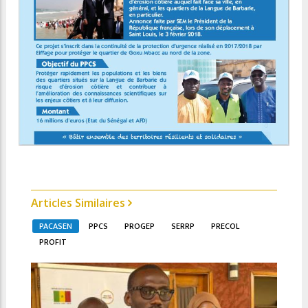
Articles Similaires
PACASEN
PPCS
PROGEP
SERRP
PRECOL
PROFIT
De l
cont