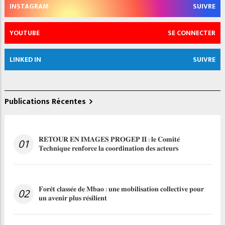
INSTAGRAM
SUIVRE
YOUTUBE
SE CONNECTER
LINKED IN
SUIVRE
Publications Récentes
𝐑𝐄𝐓𝐎𝐔𝐑 𝐄𝐍 𝐈𝐌𝐀𝐆𝐄𝐒 𝐏𝐑𝐎𝐆𝐄𝐏 𝐈𝐈 : 𝐥𝐞 𝐂𝐨𝐦𝐢𝐭𝐞́
01
𝐓𝐞𝐜𝐡𝐧𝐢𝐪𝐮𝐞 𝐫𝐞𝐧𝐟𝐨𝐫𝐜𝐞 𝐥𝐚 𝐜𝐨𝐨𝐫𝐝𝐢𝐧𝐚𝐭𝐢𝐨𝐧 𝐝𝐞𝐬 𝐚𝐜𝐭𝐞𝐮𝐫𝐬
𝐅𝐨𝐫𝐞̂𝐭 𝐜𝐥𝐚𝐬𝐬𝐞́𝐞 𝐝𝐞 𝐌𝐛𝐚𝐨 : 𝐮𝐧𝐞 𝐦𝐨𝐛𝐢𝐥𝐢𝐬𝐚𝐭𝐢𝐨𝐧 𝐜𝐨𝐥𝐥𝐞𝐜𝐭𝐢𝐯𝐞 𝐩𝐨𝐮𝐫
02
𝐮𝐧 𝐚𝐯𝐞𝐧𝐢𝐫 𝐩𝐥𝐮𝐬 𝐫𝐞́𝐬𝐢𝐥𝐢𝐞𝐧𝐭