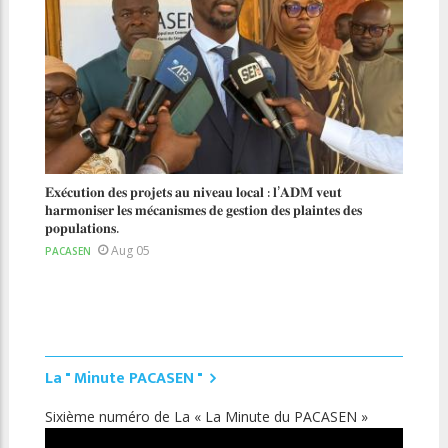
PACA
𝐄𝐱𝐞́𝐜𝐮𝐭𝐢𝐨𝐧 𝐝𝐞𝐬 𝐩𝐫𝐨𝐣𝐞𝐭𝐬 𝐚𝐮 𝐧𝐢𝐯𝐞𝐚𝐮 𝐥𝐨𝐜𝐚𝐥 : 𝐥’𝐀𝐃𝐌 𝐯𝐞𝐮𝐭
 𝐝𝐮
𝐡𝐚𝐫𝐦𝐨𝐧𝐢𝐬𝐞𝐫 𝐥𝐞𝐬 𝐦𝐞́𝐜𝐚𝐧𝐢𝐬𝐦𝐞𝐬 𝐝𝐞 𝐠𝐞𝐬𝐭𝐢𝐨𝐧 𝐝𝐞𝐬 𝐩𝐥𝐚𝐢𝐧𝐭𝐞𝐬 𝐝𝐞𝐬
𝐩𝐨𝐩𝐮𝐥𝐚𝐭𝐢𝐨𝐧𝐬.
Aug 05
PACASEN
La " Minute PACASEN "
Sixième numéro de La « La Minute du PACASEN »
Cin