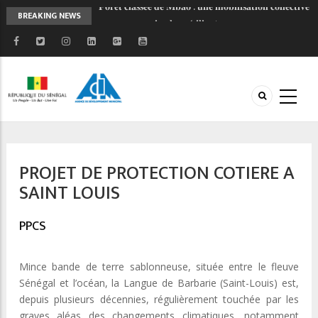
𝐋𝐚𝐧𝐜𝐞𝐦𝐞𝐧𝐭 𝐝𝐞 𝐥’𝐎𝐁𝐅𝐈𝐋𝐎𝐂 : 𝐔𝐧 𝐧𝐨𝐮𝐯𝐞𝐥 𝐨𝐮𝐭𝐢𝐥 𝐩𝐨𝐮𝐫
BREAKING NEWS
𝐦𝐨𝐝𝐞𝐫𝐧𝐢𝐬𝐞𝐫 𝐥𝐞𝐬 𝐟𝐢𝐧𝐚𝐧𝐜𝐞𝐬 𝐥𝐨𝐜𝐚𝐥𝐞𝐬 𝐚𝐮 𝐒𝐞́𝐧𝐞́𝐠𝐚𝐥
𝐏𝐑𝐎𝐆𝐄𝐏 𝟐 - 𝐅𝐚𝐜𝐞 𝐚̀ 𝐥'𝐡𝐢𝐯𝐞𝐫𝐧𝐚𝐠𝐞, 𝐥𝐚 𝐦𝐨𝐛𝐢𝐥𝐢𝐬𝐚𝐭𝐢𝐨𝐧
𝐜𝐨𝐧𝐭𝐢𝐧𝐮𝐞
𝐉𝐎𝐉 𝐃𝐚𝐤𝐚𝐫 𝟐𝟎𝟐𝟔 : 𝐒𝐚𝐧𝐠𝐚𝐥𝐤𝐚𝐦 𝐬𝐞 𝐦𝐨𝐛𝐢𝐥𝐢𝐬𝐞 𝐚𝐮 𝐜𝐨𝐭𝐞́
𝐝𝐞 𝐥’𝐀𝐃𝐌 𝐩𝐨𝐮𝐫 𝐜𝐞́𝐥𝐞́𝐛𝐫𝐞𝐫 𝐥'𝐞𝐬𝐩𝐫𝐢𝐭 𝐨𝐥𝐲𝐦𝐩𝐢𝐪𝐮𝐞 !
𝐑𝐄𝐓𝐎𝐔𝐑 𝐄𝐍 𝐈𝐌𝐀𝐆𝐄𝐒 𝐏𝐑𝐎𝐆𝐄𝐏 𝐈𝐈 : 𝐥𝐞 𝐂𝐨𝐦𝐢𝐭𝐞́
𝐓𝐞𝐜𝐡𝐧𝐢𝐪𝐮𝐞 𝐫𝐞𝐧𝐟𝐨𝐫𝐜𝐞 𝐥𝐚 𝐜𝐨𝐨𝐫𝐝𝐢𝐧𝐚𝐭𝐢𝐨𝐧 𝐝𝐞𝐬 𝐚𝐜𝐭𝐞𝐮𝐫𝐬
𝐅𝐨𝐫𝐞̂𝐭 𝐜𝐥𝐚𝐬𝐬𝐞́𝐞 𝐝𝐞 𝐌𝐛𝐚𝐨 : 𝐮𝐧𝐞 𝐦𝐨𝐛𝐢𝐥𝐢𝐬𝐚𝐭𝐢𝐨𝐧 𝐜𝐨𝐥𝐥𝐞𝐜𝐭𝐢𝐯𝐞
PROJET DE PROTECTION COTIERE A
𝐩𝐨𝐮𝐫 𝐮𝐧 𝐚𝐯𝐞𝐧𝐢𝐫 𝐩𝐥𝐮𝐬 𝐫𝐞́𝐬𝐢𝐥𝐢𝐞𝐧𝐭
SAINT LOUIS
PPCS
Mince bande de terre sablonneuse, située entre le fleuve
Sénégal et l’océan, la Langue de Barbarie (Saint-Louis) est,
depuis plusieurs décennies, régulièrement touchée par les
graves aléas des changements climatiques, notamment