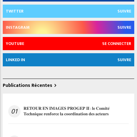
TWITTER
SUIVRE
INSTAGRAM
SUIVRE
YOUTUBE
SE CONNECTER
LINKED IN
SUIVRE
Publications Récentes
𝐑𝐄𝐓𝐎𝐔𝐑 𝐄𝐍 𝐈𝐌𝐀𝐆𝐄𝐒 𝐏𝐑𝐎𝐆𝐄𝐏 𝐈𝐈 : 𝐥𝐞 𝐂𝐨𝐦𝐢𝐭𝐞́
01
𝐓𝐞𝐜𝐡𝐧𝐢𝐪𝐮𝐞 𝐫𝐞𝐧𝐟𝐨𝐫𝐜𝐞 𝐥𝐚 𝐜𝐨𝐨𝐫𝐝𝐢𝐧𝐚𝐭𝐢𝐨𝐧 𝐝𝐞𝐬 𝐚𝐜𝐭𝐞𝐮𝐫𝐬