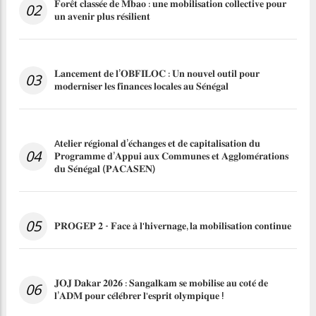
𝐅𝐨𝐫𝐞̂𝐭 𝐜𝐥𝐚𝐬𝐬𝐞́𝐞 𝐝𝐞 𝐌𝐛𝐚𝐨 : 𝐮𝐧𝐞 𝐦𝐨𝐛𝐢𝐥𝐢𝐬𝐚𝐭𝐢𝐨𝐧 𝐜𝐨𝐥𝐥𝐞𝐜𝐭𝐢𝐯𝐞 𝐩𝐨𝐮𝐫
02
𝐮𝐧 𝐚𝐯𝐞𝐧𝐢𝐫 𝐩𝐥𝐮𝐬 𝐫𝐞́𝐬𝐢𝐥𝐢𝐞𝐧𝐭
𝐋𝐚𝐧𝐜𝐞𝐦𝐞𝐧𝐭 𝐝𝐞 𝐥’𝐎𝐁𝐅𝐈𝐋𝐎𝐂 : 𝐔𝐧 𝐧𝐨𝐮𝐯𝐞𝐥 𝐨𝐮𝐭𝐢𝐥 𝐩𝐨𝐮𝐫
03
𝐦𝐨𝐝𝐞𝐫𝐧𝐢𝐬𝐞𝐫 𝐥𝐞𝐬 𝐟𝐢𝐧𝐚𝐧𝐜𝐞𝐬 𝐥𝐨𝐜𝐚𝐥𝐞𝐬 𝐚𝐮 𝐒𝐞́𝐧𝐞́𝐠𝐚𝐥
A𝐭𝐞𝐥𝐢𝐞𝐫 𝐫𝐞́𝐠𝐢𝐨𝐧𝐚𝐥 𝐝’𝐞́𝐜𝐡𝐚𝐧𝐠𝐞𝐬 𝐞𝐭 𝐝𝐞 𝐜𝐚𝐩𝐢𝐭𝐚𝐥𝐢𝐬𝐚𝐭𝐢𝐨𝐧 𝐝𝐮
04
𝐏𝐫𝐨𝐠𝐫𝐚𝐦𝐦𝐞 𝐝’𝐀𝐩𝐩𝐮𝐢 𝐚𝐮𝐱 𝐂𝐨𝐦𝐦𝐮𝐧𝐞𝐬 𝐞𝐭 𝐀𝐠𝐠𝐥𝐨𝐦𝐞́𝐫𝐚𝐭𝐢𝐨𝐧𝐬
𝐝𝐮 𝐒𝐞́𝐧𝐞́𝐠𝐚𝐥 (𝐏𝐀𝐂𝐀𝐒𝐄𝐍)
05
𝐏𝐑𝐎𝐆𝐄𝐏 𝟐 - 𝐅𝐚𝐜𝐞 𝐚̀ 𝐥'𝐡𝐢𝐯𝐞𝐫𝐧𝐚𝐠𝐞, 𝐥𝐚 𝐦𝐨𝐛𝐢𝐥𝐢𝐬𝐚𝐭𝐢𝐨𝐧 𝐜𝐨𝐧𝐭𝐢𝐧𝐮𝐞
𝐉𝐎𝐉 𝐃𝐚𝐤𝐚𝐫 𝟐𝟎𝟐𝟔 : 𝐒𝐚𝐧𝐠𝐚𝐥𝐤𝐚𝐦 𝐬𝐞 𝐦𝐨𝐛𝐢𝐥𝐢𝐬𝐞 𝐚𝐮 𝐜𝐨𝐭𝐞́ 𝐝𝐞
06
𝐥’𝐀𝐃𝐌 𝐩𝐨𝐮𝐫 𝐜𝐞́𝐥𝐞́𝐛𝐫𝐞𝐫 𝐥'𝐞𝐬𝐩𝐫𝐢𝐭 𝐨𝐥𝐲𝐦𝐩𝐢𝐪𝐮𝐞 !