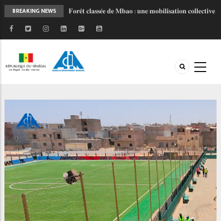
𝐅𝐨𝐫𝐞̂𝐭 𝐜𝐥𝐚𝐬𝐬𝐞́𝐞 𝐝𝐞 𝐌𝐛𝐚𝐨 : 𝐮𝐧𝐞 𝐦𝐨𝐛𝐢𝐥𝐢𝐬𝐚𝐭𝐢𝐨𝐧 𝐜𝐨𝐥𝐥𝐞𝐜𝐭𝐢𝐯𝐞
BREAKING NEWS
𝐩𝐨𝐮𝐫 𝐮𝐧 𝐚𝐯𝐞𝐧𝐢𝐫 𝐩𝐥𝐮𝐬 𝐫𝐞́𝐬𝐢𝐥𝐢𝐞𝐧𝐭
𝐋𝐚𝐧𝐜𝐞𝐦𝐞𝐧𝐭 𝐝𝐞 𝐥’𝐎𝐁𝐅𝐈𝐋𝐎𝐂 : 𝐔𝐧 𝐧𝐨𝐮𝐯𝐞𝐥 𝐨𝐮𝐭𝐢𝐥 𝐩𝐨𝐮𝐫
𝐦𝐨𝐝𝐞𝐫𝐧𝐢𝐬𝐞𝐫 𝐥𝐞𝐬 𝐟𝐢𝐧𝐚𝐧𝐜𝐞𝐬 𝐥𝐨𝐜𝐚𝐥𝐞𝐬 𝐚𝐮 𝐒𝐞́𝐧𝐞́𝐠𝐚𝐥
𝐏𝐑𝐎𝐆𝐄𝐏 𝟐 - 𝐅𝐚𝐜𝐞 𝐚̀ 𝐥'𝐡𝐢𝐯𝐞𝐫𝐧𝐚𝐠𝐞, 𝐥𝐚 𝐦𝐨𝐛𝐢𝐥𝐢𝐬𝐚𝐭𝐢𝐨𝐧
𝐜𝐨𝐧𝐭𝐢𝐧𝐮𝐞
𝐉𝐎𝐉 𝐃𝐚𝐤𝐚𝐫 𝟐𝟎𝟐𝟔 : 𝐒𝐚𝐧𝐠𝐚𝐥𝐤𝐚𝐦 𝐬𝐞 𝐦𝐨𝐛𝐢𝐥𝐢𝐬𝐞 𝐚𝐮 𝐜𝐨𝐭𝐞́
𝐝𝐞 𝐥’𝐀𝐃𝐌 𝐩𝐨𝐮𝐫 𝐜𝐞́𝐥𝐞́𝐛𝐫𝐞𝐫 𝐥'𝐞𝐬𝐩𝐫𝐢𝐭 𝐨𝐥𝐲𝐦𝐩𝐢𝐪𝐮𝐞 !
𝐑𝐄𝐓𝐎𝐔𝐑 𝐄𝐍 𝐈𝐌𝐀𝐆𝐄𝐒 𝐏𝐑𝐎𝐆𝐄𝐏 𝐈𝐈 : 𝐥𝐞 𝐂𝐨𝐦𝐢𝐭𝐞́
𝐓𝐞𝐜𝐡𝐧𝐢𝐪𝐮𝐞 𝐫𝐞𝐧𝐟𝐨𝐫𝐜𝐞 𝐥𝐚 𝐜𝐨𝐨𝐫𝐝𝐢𝐧𝐚𝐭𝐢𝐨𝐧 𝐝𝐞𝐬 𝐚𝐜𝐭𝐞𝐮𝐫𝐬