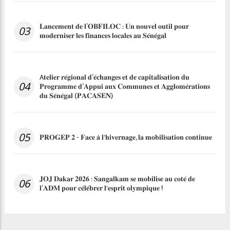
𝐋𝐚𝐧𝐜𝐞𝐦𝐞𝐧𝐭 𝐝𝐞 𝐥’𝐎𝐁𝐅𝐈𝐋𝐎𝐂 : 𝐔𝐧 𝐧𝐨𝐮𝐯𝐞𝐥 𝐨𝐮𝐭𝐢𝐥 𝐩𝐨𝐮𝐫
03
𝐦𝐨𝐝𝐞𝐫𝐧𝐢𝐬𝐞𝐫 𝐥𝐞𝐬 𝐟𝐢𝐧𝐚𝐧𝐜𝐞𝐬 𝐥𝐨𝐜𝐚𝐥𝐞𝐬 𝐚𝐮 𝐒𝐞́𝐧𝐞́𝐠𝐚𝐥
A𝐭𝐞𝐥𝐢𝐞𝐫 𝐫𝐞́𝐠𝐢𝐨𝐧𝐚𝐥 𝐝’𝐞́𝐜𝐡𝐚𝐧𝐠𝐞𝐬 𝐞𝐭 𝐝𝐞 𝐜𝐚𝐩𝐢𝐭𝐚𝐥𝐢𝐬𝐚𝐭𝐢𝐨𝐧 𝐝𝐮
04
𝐏𝐫𝐨𝐠𝐫𝐚𝐦𝐦𝐞 𝐝’𝐀𝐩𝐩𝐮𝐢 𝐚𝐮𝐱 𝐂𝐨𝐦𝐦𝐮𝐧𝐞𝐬 𝐞𝐭 𝐀𝐠𝐠𝐥𝐨𝐦𝐞́𝐫𝐚𝐭𝐢𝐨𝐧𝐬
𝐝𝐮 𝐒𝐞́𝐧𝐞́𝐠𝐚𝐥 (𝐏𝐀𝐂𝐀𝐒𝐄𝐍)
05
𝐏𝐑𝐎𝐆𝐄𝐏 𝟐 - 𝐅𝐚𝐜𝐞 𝐚̀ 𝐥'𝐡𝐢𝐯𝐞𝐫𝐧𝐚𝐠𝐞, 𝐥𝐚 𝐦𝐨𝐛𝐢𝐥𝐢𝐬𝐚𝐭𝐢𝐨𝐧 𝐜𝐨𝐧𝐭𝐢𝐧𝐮𝐞
𝐉𝐎𝐉 𝐃𝐚𝐤𝐚𝐫 𝟐𝟎𝟐𝟔 : 𝐒𝐚𝐧𝐠𝐚𝐥𝐤𝐚𝐦 𝐬𝐞 𝐦𝐨𝐛𝐢𝐥𝐢𝐬𝐞 𝐚𝐮 𝐜𝐨𝐭𝐞́ 𝐝𝐞
06
𝐥’𝐀𝐃𝐌 𝐩𝐨𝐮𝐫 𝐜𝐞́𝐥𝐞́𝐛𝐫𝐞𝐫 𝐥'𝐞𝐬𝐩𝐫𝐢𝐭 𝐨𝐥𝐲𝐦𝐩𝐢𝐪𝐮𝐞 !