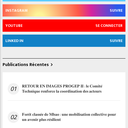
INSTAGRAM
SUIVRE
YOUTUBE
SE CONNECTER
LINKED IN
SUIVRE
Publications Récentes
𝐑𝐄𝐓𝐎𝐔𝐑 𝐄𝐍 𝐈𝐌𝐀𝐆𝐄𝐒 𝐏𝐑𝐎𝐆𝐄𝐏 𝐈𝐈 : 𝐥𝐞 𝐂𝐨𝐦𝐢𝐭𝐞́
01
𝐓𝐞𝐜𝐡𝐧𝐢𝐪𝐮𝐞 𝐫𝐞𝐧𝐟𝐨𝐫𝐜𝐞 𝐥𝐚 𝐜𝐨𝐨𝐫𝐝𝐢𝐧𝐚𝐭𝐢𝐨𝐧 𝐝𝐞𝐬 𝐚𝐜𝐭𝐞𝐮𝐫𝐬
𝐅𝐨𝐫𝐞̂𝐭 𝐜𝐥𝐚𝐬𝐬𝐞́𝐞 𝐝𝐞 𝐌𝐛𝐚𝐨 : 𝐮𝐧𝐞 𝐦𝐨𝐛𝐢𝐥𝐢𝐬𝐚𝐭𝐢𝐨𝐧 𝐜𝐨𝐥𝐥𝐞𝐜𝐭𝐢𝐯𝐞 𝐩𝐨𝐮𝐫
02
𝐮𝐧 𝐚𝐯𝐞𝐧𝐢𝐫 𝐩𝐥𝐮𝐬 𝐫𝐞́𝐬𝐢𝐥𝐢𝐞𝐧𝐭