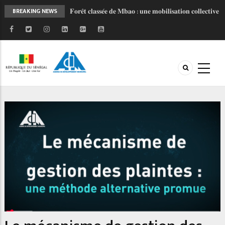
𝐅𝐨𝐫𝐞̂𝐭 𝐜𝐥𝐚𝐬𝐬𝐞́𝐞 𝐝𝐞 𝐌𝐛𝐚𝐨 : 𝐮𝐧𝐞 𝐦𝐨𝐛𝐢𝐥𝐢𝐬𝐚𝐭𝐢𝐨𝐧 𝐜𝐨𝐥𝐥𝐞𝐜𝐭𝐢𝐯𝐞
BREAKING NEWS
𝐩𝐨𝐮𝐫 𝐮𝐧 𝐚𝐯𝐞𝐧𝐢𝐫 𝐩𝐥𝐮𝐬 𝐫𝐞́𝐬𝐢𝐥𝐢𝐞𝐧𝐭
𝐋𝐚𝐧𝐜𝐞𝐦𝐞𝐧𝐭 𝐝𝐞 𝐥’𝐎𝐁𝐅𝐈𝐋𝐎𝐂 : 𝐔𝐧 𝐧𝐨𝐮𝐯𝐞𝐥 𝐨𝐮𝐭𝐢𝐥 𝐩𝐨𝐮𝐫
𝐦𝐨𝐝𝐞𝐫𝐧𝐢𝐬𝐞𝐫 𝐥𝐞𝐬 𝐟𝐢𝐧𝐚𝐧𝐜𝐞𝐬 𝐥𝐨𝐜𝐚𝐥𝐞𝐬 𝐚𝐮 𝐒𝐞́𝐧𝐞́𝐠𝐚𝐥
𝐏𝐑𝐎𝐆𝐄𝐏 𝟐 - 𝐅𝐚𝐜𝐞 𝐚̀ 𝐥'𝐡𝐢𝐯𝐞𝐫𝐧𝐚𝐠𝐞, 𝐥𝐚 𝐦𝐨𝐛𝐢𝐥𝐢𝐬𝐚𝐭𝐢𝐨𝐧
𝐜𝐨𝐧𝐭𝐢𝐧𝐮𝐞
𝐉𝐎𝐉 𝐃𝐚𝐤𝐚𝐫 𝟐𝟎𝟐𝟔 : 𝐒𝐚𝐧𝐠𝐚𝐥𝐤𝐚𝐦 𝐬𝐞 𝐦𝐨𝐛𝐢𝐥𝐢𝐬𝐞 𝐚𝐮 𝐜𝐨𝐭𝐞́
𝐝𝐞 𝐥’𝐀𝐃𝐌 𝐩𝐨𝐮𝐫 𝐜𝐞́𝐥𝐞́𝐛𝐫𝐞𝐫 𝐥'𝐞𝐬𝐩𝐫𝐢𝐭 𝐨𝐥𝐲𝐦𝐩𝐢𝐪𝐮𝐞 !
𝐑𝐄𝐓𝐎𝐔𝐑 𝐄𝐍 𝐈𝐌𝐀𝐆𝐄𝐒 𝐏𝐑𝐎𝐆𝐄𝐏 𝐈𝐈 : 𝐥𝐞 𝐂𝐨𝐦𝐢𝐭𝐞́
𝐓𝐞𝐜𝐡𝐧𝐢𝐪𝐮𝐞 𝐫𝐞𝐧𝐟𝐨𝐫𝐜𝐞 𝐥𝐚 𝐜𝐨𝐨𝐫𝐝𝐢𝐧𝐚𝐭𝐢𝐨𝐧 𝐝𝐞𝐬 𝐚𝐜𝐭𝐞𝐮𝐫𝐬