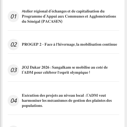
A𝐭𝐞𝐥𝐢𝐞𝐫 𝐫𝐞́𝐠𝐢𝐨𝐧𝐚𝐥 𝐝’𝐞́𝐜𝐡𝐚𝐧𝐠𝐞𝐬 𝐞𝐭 𝐝𝐞 𝐜𝐚𝐩𝐢𝐭𝐚𝐥𝐢𝐬𝐚𝐭𝐢𝐨𝐧 𝐝𝐮
01
𝐏𝐫𝐨𝐠𝐫𝐚𝐦𝐦𝐞 𝐝’𝐀𝐩𝐩𝐮𝐢 𝐚𝐮𝐱 𝐂𝐨𝐦𝐦𝐮𝐧𝐞𝐬 𝐞𝐭 𝐀𝐠𝐠𝐥𝐨𝐦𝐞́𝐫𝐚𝐭𝐢𝐨𝐧𝐬
𝐝𝐮 𝐒𝐞́𝐧𝐞́𝐠𝐚𝐥 (𝐏𝐀𝐂𝐀𝐒𝐄𝐍)
02
𝐏𝐑𝐎𝐆𝐄𝐏 𝟐 - 𝐅𝐚𝐜𝐞 𝐚̀ 𝐥'𝐡𝐢𝐯𝐞𝐫𝐧𝐚𝐠𝐞, 𝐥𝐚 𝐦𝐨𝐛𝐢𝐥𝐢𝐬𝐚𝐭𝐢𝐨𝐧 𝐜𝐨𝐧𝐭𝐢𝐧𝐮𝐞
𝐉𝐎𝐉 𝐃𝐚𝐤𝐚𝐫 𝟐𝟎𝟐𝟔 : 𝐒𝐚𝐧𝐠𝐚𝐥𝐤𝐚𝐦 𝐬𝐞 𝐦𝐨𝐛𝐢𝐥𝐢𝐬𝐞 𝐚𝐮 𝐜𝐨𝐭𝐞́ 𝐝𝐞
03
𝐥’𝐀𝐃𝐌 𝐩𝐨𝐮𝐫 𝐜𝐞́𝐥𝐞́𝐛𝐫𝐞𝐫 𝐥'𝐞𝐬𝐩𝐫𝐢𝐭 𝐨𝐥𝐲𝐦𝐩𝐢𝐪𝐮𝐞 !
𝐄𝐱𝐞́𝐜𝐮𝐭𝐢𝐨𝐧 𝐝𝐞𝐬 𝐩𝐫𝐨𝐣𝐞𝐭𝐬 𝐚𝐮 𝐧𝐢𝐯𝐞𝐚𝐮 𝐥𝐨𝐜𝐚𝐥 : 𝐥’𝐀𝐃𝐌 𝐯𝐞𝐮𝐭
04
𝐡𝐚𝐫𝐦𝐨𝐧𝐢𝐬𝐞𝐫 𝐥𝐞𝐬 𝐦𝐞́𝐜𝐚𝐧𝐢𝐬𝐦𝐞𝐬 𝐝𝐞 𝐠𝐞𝐬𝐭𝐢𝐨𝐧 𝐝𝐞𝐬 𝐩𝐥𝐚𝐢𝐧𝐭𝐞𝐬 𝐝𝐞𝐬
𝐩𝐨𝐩𝐮𝐥𝐚𝐭𝐢𝐨𝐧𝐬.