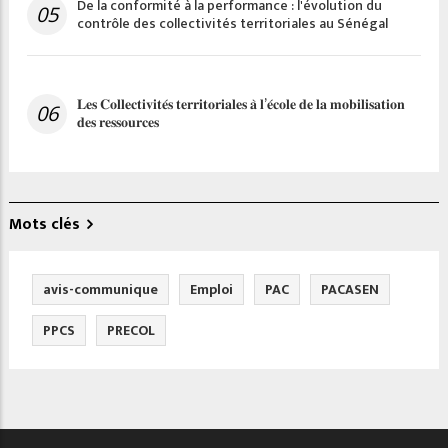
De la conformité à la performance : l'évolution du
05
contrôle des collectivités territoriales au Sénégal
𝐋𝐞𝐬 𝐂𝐨𝐥𝐥𝐞𝐜𝐭𝐢𝐯𝐢𝐭𝐞́𝐬 𝐭𝐞𝐫𝐫𝐢𝐭𝐨𝐫𝐢𝐚𝐥𝐞𝐬 𝐚̀ 𝐥’𝐞́𝐜𝐨𝐥𝐞 𝐝𝐞 𝐥𝐚 𝐦𝐨𝐛𝐢𝐥𝐢𝐬𝐚𝐭𝐢𝐨𝐧
06
𝐝𝐞𝐬 𝐫𝐞𝐬𝐬𝐨𝐮𝐫𝐜𝐞𝐬
Mots clés
avis-communique
Emploi
PAC
PACASEN
PPCS
PRECOL