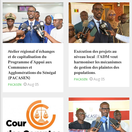
A𝐭𝐞𝐥𝐢𝐞𝐫 𝐫𝐞́𝐠𝐢𝐨𝐧𝐚𝐥 𝐝’𝐞́𝐜𝐡𝐚𝐧𝐠𝐞𝐬
𝐄𝐱𝐞́𝐜𝐮𝐭𝐢𝐨𝐧 𝐝𝐞𝐬 𝐩𝐫𝐨𝐣𝐞𝐭𝐬 𝐚𝐮
𝐞𝐭 𝐝𝐞 𝐜𝐚𝐩𝐢𝐭𝐚𝐥𝐢𝐬𝐚𝐭𝐢𝐨𝐧 𝐝𝐮
𝐧𝐢𝐯𝐞𝐚𝐮 𝐥𝐨𝐜𝐚𝐥 : 𝐥’𝐀𝐃𝐌 𝐯𝐞𝐮𝐭
𝐏𝐫𝐨𝐠𝐫𝐚𝐦𝐦𝐞 𝐝’𝐀𝐩𝐩𝐮𝐢 𝐚𝐮𝐱
𝐡𝐚𝐫𝐦𝐨𝐧𝐢𝐬𝐞𝐫 𝐥𝐞𝐬 𝐦𝐞́𝐜𝐚𝐧𝐢𝐬𝐦𝐞𝐬
𝐂𝐨𝐦𝐦𝐮𝐧𝐞𝐬 𝐞𝐭
𝐝𝐞 𝐠𝐞𝐬𝐭𝐢𝐨𝐧 𝐝𝐞𝐬 𝐩𝐥𝐚𝐢𝐧𝐭𝐞𝐬 𝐝𝐞𝐬
𝐀𝐠𝐠𝐥𝐨𝐦𝐞́𝐫𝐚𝐭𝐢𝐨𝐧𝐬 𝐝𝐮 𝐒𝐞́𝐧𝐞́𝐠𝐚𝐥
𝐩𝐨𝐩𝐮𝐥𝐚𝐭𝐢𝐨𝐧𝐬.
(𝐏𝐀𝐂𝐀𝐒𝐄𝐍)
Aug 05
PACASEN
Aug 05
PACASEN