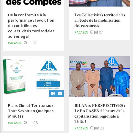
De la conformité à la
𝐋𝐞𝐬 𝐂𝐨𝐥𝐥𝐞𝐜𝐭𝐢𝐯𝐢𝐭𝐞́𝐬 𝐭𝐞𝐫𝐫𝐢𝐭𝐨𝐫𝐢𝐚𝐥𝐞𝐬
performance : l'évolution
𝐚̀ 𝐥’𝐞́𝐜𝐨𝐥𝐞 𝐝𝐞 𝐥𝐚 𝐦𝐨𝐛𝐢𝐥𝐢𝐬𝐚𝐭𝐢𝐨𝐧
du contrôle des
𝐝𝐞𝐬 𝐫𝐞𝐬𝐬𝐨𝐮𝐫𝐜𝐞𝐬
collectivités territoriales
Jul 07
PACASEN
au Sénégal
Jul 07
PACASEN
Plans Climat Territoriaux :
𝐁𝐈𝐋𝐀𝐍 & 𝐏𝐄𝐑𝐒𝐏𝐄𝐂𝐓𝐈𝐕𝐄𝐒 :
Tout Savoir en Quelques
𝐋𝐞 𝐏𝐀𝐂𝐀𝐒𝐄𝐍 𝐚̀ 𝐥'𝐡𝐞𝐮𝐫𝐞 𝐝𝐞 𝐥𝐚
Minutes
𝐜𝐚𝐩𝐢𝐭𝐚𝐥𝐢𝐬𝐚𝐭𝐢𝐨𝐧 𝐫𝐞́𝐠𝐢𝐨𝐧𝐚𝐥𝐞 𝐚̀
𝐓𝐡𝐢𝐞̀𝐬 !
Jun 28
PACASEN
Jun 23
PACASEN