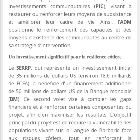
investissements communautaires (
PIC
), visant à
restaurer ou renforcer leurs moyens de subsistance
et améliorer leur cadre de vie. Ainsi, l’
ADM
positionne le renforcement des capacités et des
moyens d’existence des communautés au centre de
sa stratégie d’intervention.
𝐔𝐧
𝐢𝐧𝐯𝐞𝐬𝐭𝐢𝐬𝐬𝐞𝐦𝐞𝐧𝐭
𝐬𝐢𝐠𝐧𝐢𝐟𝐢𝐜𝐚𝐭𝐢𝐟
𝐩𝐨𝐮𝐫
𝐥𝐚
𝐫𝐞
𝐬𝐢𝐥𝐢𝐞𝐧𝐜𝐞
𝐜𝐨̂𝐭𝐢𝐞
𝐫𝐞
Le
SERRP
, qui représente un investissement initial
de 35 millions de dollars US (environ 18,6 milliards
de FCFA), a bénéficié d'un financement additionnel
de 50 millions de dollars US de la Banque mondiale
(
BM
). Ce second volet vise à combler les gaps
financiers et à renforcer certaines composantes du
projet, afin d'en maximiser les résultats. L'objectif
principal du projet est de réduire la vulnérabilité des
populations vivant sur la Langue de Barbarie face
aux risques côtiers, tout en renforçant la