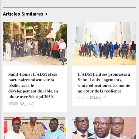
Articles Similaires
𝐒𝐚𝐢𝐧𝐭-𝐋𝐨𝐮𝐢𝐬 : 𝐋’𝐀𝐃𝐌 𝐞𝐭 𝐬𝐞𝐬
𝐋’𝐀𝐃𝐌 𝐭𝐢𝐞𝐧𝐭 𝐬𝐞𝐬 𝐩𝐫𝐨𝐦𝐞𝐬𝐬𝐞𝐬 𝐚̀
𝐩𝐚𝐫𝐭𝐞𝐧𝐚𝐢𝐫𝐞𝐬 𝐦𝐢𝐬𝐞𝐧𝐭 𝐬𝐮𝐫 𝐥𝐚
𝐒𝐚𝐢𝐧𝐭-𝐋𝐨𝐮𝐢𝐬 : 𝐥𝐨𝐠𝐞𝐦𝐞𝐧𝐭𝐬,
𝐫𝐞́𝐬𝐢𝐥𝐢𝐞𝐧𝐜𝐞 𝐞𝐭 𝐥𝐞
𝐬𝐚𝐧𝐭𝐞́, 𝐞́𝐝𝐮𝐜𝐚𝐭𝐢𝐨𝐧 𝐞𝐭 𝐞́𝐜𝐨𝐧𝐨𝐦𝐢𝐞
𝐝𝐞́𝐯𝐞𝐥𝐨𝐩𝐩𝐞𝐦𝐞𝐧𝐭 𝐝𝐮𝐫𝐚𝐛𝐥𝐞, 𝐞𝐧
𝐚𝐮 𝐜œ𝐮𝐫 𝐝𝐞 𝐥𝐚 𝐫𝐞́𝐬𝐢𝐥𝐢𝐞𝐧𝐜𝐞
𝐩𝐡𝐚𝐬𝐞 𝐚𝐯𝐞𝐜 𝐒𝐞́𝐧𝐞́𝐠𝐚𝐥 𝟐𝟎𝟓𝟎.
May 13
SERRP
Jun 21
SERRP