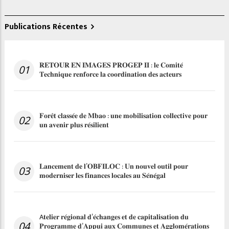
Publications Récentes
𝐑𝐄𝐓𝐎𝐔𝐑 𝐄𝐍 𝐈𝐌𝐀𝐆𝐄𝐒 𝐏𝐑𝐎𝐆𝐄𝐏 𝐈𝐈 : 𝐥𝐞 𝐂𝐨𝐦𝐢𝐭𝐞́
01
𝐓𝐞𝐜𝐡𝐧𝐢𝐪𝐮𝐞 𝐫𝐞𝐧𝐟𝐨𝐫𝐜𝐞 𝐥𝐚 𝐜𝐨𝐨𝐫𝐝𝐢𝐧𝐚𝐭𝐢𝐨𝐧 𝐝𝐞𝐬 𝐚𝐜𝐭𝐞𝐮𝐫𝐬
𝐅𝐨𝐫𝐞̂𝐭 𝐜𝐥𝐚𝐬𝐬𝐞́𝐞 𝐝𝐞 𝐌𝐛𝐚𝐨 : 𝐮𝐧𝐞 𝐦𝐨𝐛𝐢𝐥𝐢𝐬𝐚𝐭𝐢𝐨𝐧 𝐜𝐨𝐥𝐥𝐞𝐜𝐭𝐢𝐯𝐞 𝐩𝐨𝐮𝐫
02
𝐮𝐧 𝐚𝐯𝐞𝐧𝐢𝐫 𝐩𝐥𝐮𝐬 𝐫𝐞́𝐬𝐢𝐥𝐢𝐞𝐧𝐭
𝐋𝐚𝐧𝐜𝐞𝐦𝐞𝐧𝐭 𝐝𝐞 𝐥’𝐎𝐁𝐅𝐈𝐋𝐎𝐂 : 𝐔𝐧 𝐧𝐨𝐮𝐯𝐞𝐥 𝐨𝐮𝐭𝐢𝐥 𝐩𝐨𝐮𝐫
03
𝐦𝐨𝐝𝐞𝐫𝐧𝐢𝐬𝐞𝐫 𝐥𝐞𝐬 𝐟𝐢𝐧𝐚𝐧𝐜𝐞𝐬 𝐥𝐨𝐜𝐚𝐥𝐞𝐬 𝐚𝐮 𝐒𝐞́𝐧𝐞́𝐠𝐚𝐥
A𝐭𝐞𝐥𝐢𝐞𝐫 𝐫𝐞́𝐠𝐢𝐨𝐧𝐚𝐥 𝐝’𝐞́𝐜𝐡𝐚𝐧𝐠𝐞𝐬 𝐞𝐭 𝐝𝐞 𝐜𝐚𝐩𝐢𝐭𝐚𝐥𝐢𝐬𝐚𝐭𝐢𝐨𝐧 𝐝𝐮
04
𝐏𝐫𝐨𝐠𝐫𝐚𝐦𝐦𝐞 𝐝’𝐀𝐩𝐩𝐮𝐢 𝐚𝐮𝐱 𝐂𝐨𝐦𝐦𝐮𝐧𝐞𝐬 𝐞𝐭 𝐀𝐠𝐠𝐥𝐨𝐦𝐞́𝐫𝐚𝐭𝐢𝐨𝐧𝐬