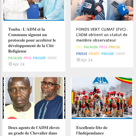
𝐓𝐨𝐮𝐛𝐚 : 𝐋'𝐀𝐃𝐌 𝐞𝐭 𝐥𝐚
FONDS VERT CLIMAT (FVC) :
𝐂𝐨𝐦𝐦𝐮𝐧𝐞 𝐬𝐢𝐠𝐧𝐞𝐧𝐭 𝐮𝐧
L’ADM obtient un statut de
𝐩𝐫𝐨𝐭𝐨𝐜𝐨𝐥𝐞 𝐩𝐨𝐮𝐫 𝐚𝐜𝐜𝐞́𝐥𝐞́𝐫𝐞𝐫 𝐥𝐞
membre observateur
𝐝𝐞́𝐯𝐞𝐥𝐨𝐩𝐩𝐞𝐦𝐞𝐧𝐭 𝐝𝐞 𝐥𝐚 𝐂𝐢𝐭𝐞́
PAC
PACASEN
PPCS
PRECOL
𝐑𝐞𝐥𝐢𝐠𝐢𝐞𝐮𝐬𝐞
PRESSE
PROFIT
PROGEP
SERRP
PACASEN
PPCS
PROGEP
SERRP
Apr 24
Apr 24
𝐃𝐞𝐮𝐱 𝐚𝐠𝐞𝐧𝐭𝐬 𝐝𝐞 𝐥'𝐀𝐃𝐌 𝐞́𝐥𝐞𝐯𝐞́𝐬
𝐄𝐱𝐜𝐞𝐥𝐥𝐞𝐧𝐭𝐞 𝐟𝐞̂𝐭𝐞 𝐝𝐞
𝐚𝐮 𝐠𝐫𝐚𝐝𝐞 𝐝𝐞 𝐂𝐡𝐞𝐯𝐚𝐥𝐢𝐞𝐫 𝐝𝐚𝐧𝐬
𝐥'𝐈𝐧𝐝𝐞́𝐩𝐞𝐧𝐝𝐚𝐧𝐜𝐞