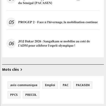
𝐝𝐮 𝐒𝐞́𝐧𝐞́𝐠𝐚𝐥 (𝐏𝐀𝐂𝐀𝐒𝐄𝐍)
05
𝐏𝐑𝐎𝐆𝐄𝐏 𝟐 - 𝐅𝐚𝐜𝐞 𝐚̀ 𝐥'𝐡𝐢𝐯𝐞𝐫𝐧𝐚𝐠𝐞, 𝐥𝐚 𝐦𝐨𝐛𝐢𝐥𝐢𝐬𝐚𝐭𝐢𝐨𝐧 𝐜𝐨𝐧𝐭𝐢𝐧𝐮𝐞
𝐉𝐎𝐉 𝐃𝐚𝐤𝐚𝐫 𝟐𝟎𝟐𝟔 : 𝐒𝐚𝐧𝐠𝐚𝐥𝐤𝐚𝐦 𝐬𝐞 𝐦𝐨𝐛𝐢𝐥𝐢𝐬𝐞 𝐚𝐮 𝐜𝐨𝐭𝐞́ 𝐝𝐞
06
𝐥’𝐀𝐃𝐌 𝐩𝐨𝐮𝐫 𝐜𝐞́𝐥𝐞́𝐛𝐫𝐞𝐫 𝐥'𝐞𝐬𝐩𝐫𝐢𝐭 𝐨𝐥𝐲𝐦𝐩𝐢𝐪𝐮𝐞 !
Mots clés
avis-communique
Emploi
PAC
PACASEN
PPCS
PRECOL