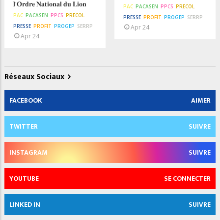
𝐥'𝐎𝐫𝐝𝐫𝐞 𝐍𝐚𝐭𝐢𝐨𝐧𝐚𝐥 𝐝𝐮 𝐋𝐢𝐨𝐧
PAC
PACASEN
PPCS
PRECOL
PAC
PACASEN
PPCS
PRECOL
PRESSE
PROFIT
PROGEP
SERRP
PRESSE
PROFIT
PROGEP
SERRP
Apr 24
Apr 24
Réseaux Sociaux
FACEBOOK
AIMER
TWITTER
SUIVRE
INSTAGRAM
SUIVRE
YOUTUBE
SE CONNECTER
LINKED IN
SUIVRE