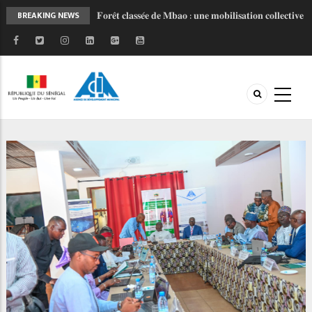
𝐅𝐨𝐫𝐞̂𝐭 𝐜𝐥𝐚𝐬𝐬𝐞́𝐞 𝐝𝐞 𝐌𝐛𝐚𝐨 : 𝐮𝐧𝐞 𝐦𝐨𝐛𝐢𝐥𝐢𝐬𝐚𝐭𝐢𝐨𝐧 𝐜𝐨𝐥𝐥𝐞𝐜𝐭𝐢𝐯𝐞
BREAKING NEWS
𝐩𝐨𝐮𝐫 𝐮𝐧 𝐚𝐯𝐞𝐧𝐢𝐫 𝐩𝐥𝐮𝐬 𝐫𝐞́𝐬𝐢𝐥𝐢𝐞𝐧𝐭
𝐋𝐚𝐧𝐜𝐞𝐦𝐞𝐧𝐭 𝐝𝐞 𝐥’𝐎𝐁𝐅𝐈𝐋𝐎𝐂 : 𝐔𝐧 𝐧𝐨𝐮𝐯𝐞𝐥 𝐨𝐮𝐭𝐢𝐥 𝐩𝐨𝐮𝐫
𝐦𝐨𝐝𝐞𝐫𝐧𝐢𝐬𝐞𝐫 𝐥𝐞𝐬 𝐟𝐢𝐧𝐚𝐧𝐜𝐞𝐬 𝐥𝐨𝐜𝐚𝐥𝐞𝐬 𝐚𝐮 𝐒𝐞́𝐧𝐞́𝐠𝐚𝐥
𝐏𝐑𝐎𝐆𝐄𝐏 𝟐 - 𝐅𝐚𝐜𝐞 𝐚̀ 𝐥'𝐡𝐢𝐯𝐞𝐫𝐧𝐚𝐠𝐞, 𝐥𝐚 𝐦𝐨𝐛𝐢𝐥𝐢𝐬𝐚𝐭𝐢𝐨𝐧
𝐜𝐨𝐧𝐭𝐢𝐧𝐮𝐞
𝐉𝐎𝐉 𝐃𝐚𝐤𝐚𝐫 𝟐𝟎𝟐𝟔 : 𝐒𝐚𝐧𝐠𝐚𝐥𝐤𝐚𝐦 𝐬𝐞 𝐦𝐨𝐛𝐢𝐥𝐢𝐬𝐞 𝐚𝐮 𝐜𝐨𝐭𝐞́
𝐝𝐞 𝐥’𝐀𝐃𝐌 𝐩𝐨𝐮𝐫 𝐜𝐞́𝐥𝐞́𝐛𝐫𝐞𝐫 𝐥'𝐞𝐬𝐩𝐫𝐢𝐭 𝐨𝐥𝐲𝐦𝐩𝐢𝐪𝐮𝐞 !
𝐑𝐄𝐓𝐎𝐔𝐑 𝐄𝐍 𝐈𝐌𝐀𝐆𝐄𝐒 𝐏𝐑𝐎𝐆𝐄𝐏 𝐈𝐈 : 𝐥𝐞 𝐂𝐨𝐦𝐢𝐭𝐞́
𝐓𝐞𝐜𝐡𝐧𝐢𝐪𝐮𝐞 𝐫𝐞𝐧𝐟𝐨𝐫𝐜𝐞 𝐥𝐚 𝐜𝐨𝐨𝐫𝐝𝐢𝐧𝐚𝐭𝐢𝐨𝐧 𝐝𝐞𝐬 𝐚𝐜𝐭𝐞𝐮𝐫𝐬