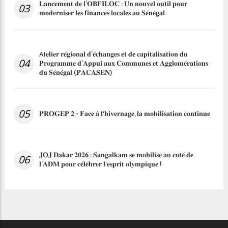
𝐋𝐚𝐧𝐜𝐞𝐦𝐞𝐧𝐭 𝐝𝐞 𝐥’𝐎𝐁𝐅𝐈𝐋𝐎𝐂 : 𝐔𝐧 𝐧𝐨𝐮𝐯𝐞𝐥 𝐨𝐮𝐭𝐢𝐥 𝐩𝐨𝐮𝐫
03
𝐦𝐨𝐝𝐞𝐫𝐧𝐢𝐬𝐞𝐫 𝐥𝐞𝐬 𝐟𝐢𝐧𝐚𝐧𝐜𝐞𝐬 𝐥𝐨𝐜𝐚𝐥𝐞𝐬 𝐚𝐮 𝐒𝐞́𝐧𝐞́𝐠𝐚𝐥
A𝐭𝐞𝐥𝐢𝐞𝐫 𝐫𝐞́𝐠𝐢𝐨𝐧𝐚𝐥 𝐝’𝐞́𝐜𝐡𝐚𝐧𝐠𝐞𝐬 𝐞𝐭 𝐝𝐞 𝐜𝐚𝐩𝐢𝐭𝐚𝐥𝐢𝐬𝐚𝐭𝐢𝐨𝐧 𝐝𝐮
04
𝐏𝐫𝐨𝐠𝐫𝐚𝐦𝐦𝐞 𝐝’𝐀𝐩𝐩𝐮𝐢 𝐚𝐮𝐱 𝐂𝐨𝐦𝐦𝐮𝐧𝐞𝐬 𝐞𝐭 𝐀𝐠𝐠𝐥𝐨𝐦𝐞́𝐫𝐚𝐭𝐢𝐨𝐧𝐬
𝐝𝐮 𝐒𝐞́𝐧𝐞́𝐠𝐚𝐥 (𝐏𝐀𝐂𝐀𝐒𝐄𝐍)
05
𝐏𝐑𝐎𝐆𝐄𝐏 𝟐 - 𝐅𝐚𝐜𝐞 𝐚̀ 𝐥'𝐡𝐢𝐯𝐞𝐫𝐧𝐚𝐠𝐞, 𝐥𝐚 𝐦𝐨𝐛𝐢𝐥𝐢𝐬𝐚𝐭𝐢𝐨𝐧 𝐜𝐨𝐧𝐭𝐢𝐧𝐮𝐞
𝐉𝐎𝐉 𝐃𝐚𝐤𝐚𝐫 𝟐𝟎𝟐𝟔 : 𝐒𝐚𝐧𝐠𝐚𝐥𝐤𝐚𝐦 𝐬𝐞 𝐦𝐨𝐛𝐢𝐥𝐢𝐬𝐞 𝐚𝐮 𝐜𝐨𝐭𝐞́ 𝐝𝐞
06
𝐥’𝐀𝐃𝐌 𝐩𝐨𝐮𝐫 𝐜𝐞́𝐥𝐞́𝐛𝐫𝐞𝐫 𝐥'𝐞𝐬𝐩𝐫𝐢𝐭 𝐨𝐥𝐲𝐦𝐩𝐢𝐪𝐮𝐞 !