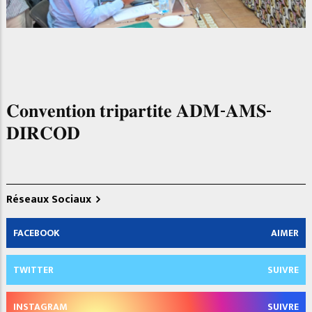
𝐂𝐨𝐧𝐯𝐞𝐧𝐭𝐢𝐨𝐧 𝐭𝐫𝐢𝐩𝐚𝐫𝐭𝐢𝐭𝐞 𝐀𝐃𝐌-𝐀𝐌𝐒-
𝐃𝐈𝐑𝐂𝐎𝐃
Réseaux Sociaux
FACEBOOK
AIMER
TWITTER
SUIVRE
INSTAGRAM
SUIVRE