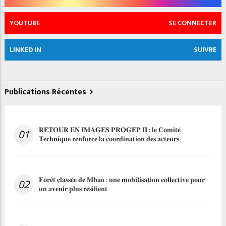
YOUTUBE
SE CONNECTER
LINKED IN
SUIVRE
Publications Récentes
𝐑𝐄𝐓𝐎𝐔𝐑 𝐄𝐍 𝐈𝐌𝐀𝐆𝐄𝐒 𝐏𝐑𝐎𝐆𝐄𝐏 𝐈𝐈 : 𝐥𝐞 𝐂𝐨𝐦𝐢𝐭𝐞́
01
𝐓𝐞𝐜𝐡𝐧𝐢𝐪𝐮𝐞 𝐫𝐞𝐧𝐟𝐨𝐫𝐜𝐞 𝐥𝐚 𝐜𝐨𝐨𝐫𝐝𝐢𝐧𝐚𝐭𝐢𝐨𝐧 𝐝𝐞𝐬 𝐚𝐜𝐭𝐞𝐮𝐫𝐬
𝐅𝐨𝐫𝐞̂𝐭 𝐜𝐥𝐚𝐬𝐬𝐞́𝐞 𝐝𝐞 𝐌𝐛𝐚𝐨 : 𝐮𝐧𝐞 𝐦𝐨𝐛𝐢𝐥𝐢𝐬𝐚𝐭𝐢𝐨𝐧 𝐜𝐨𝐥𝐥𝐞𝐜𝐭𝐢𝐯𝐞 𝐩𝐨𝐮𝐫
02
𝐮𝐧 𝐚𝐯𝐞𝐧𝐢𝐫 𝐩𝐥𝐮𝐬 𝐫𝐞́𝐬𝐢𝐥𝐢𝐞𝐧𝐭