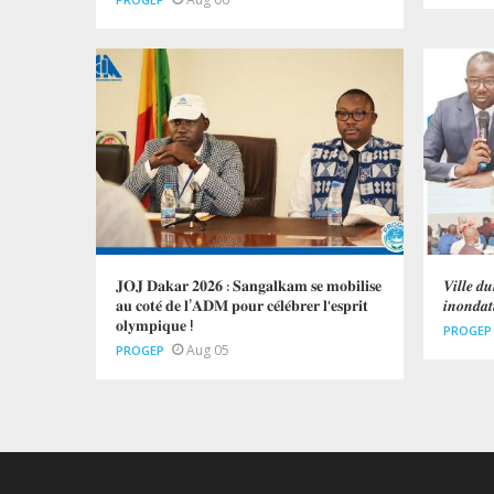
𝐉𝐎𝐉 𝐃𝐚𝐤𝐚𝐫 𝟐𝟎𝟐𝟔 : 𝐒𝐚𝐧𝐠𝐚𝐥𝐤𝐚𝐦 𝐬𝐞 𝐦𝐨𝐛𝐢𝐥𝐢𝐬𝐞
𝑽𝒊𝒍𝒍𝒆 𝒅
𝐚𝐮 𝐜𝐨𝐭𝐞́ 𝐝𝐞 𝐥’𝐀𝐃𝐌 𝐩𝐨𝐮𝐫 𝐜𝐞́𝐥𝐞́𝐛𝐫𝐞𝐫 𝐥'𝐞𝐬𝐩𝐫𝐢𝐭
𝒊𝒏𝒐𝒏𝒅𝒂𝒕
𝐨𝐥𝐲𝐦𝐩𝐢𝐪𝐮𝐞 !
PROGEP
Aug 05
PROGEP