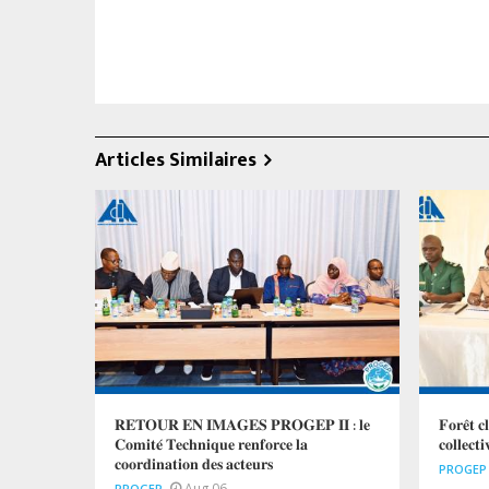
Articles Similaires
𝐑𝐄𝐓𝐎𝐔𝐑 𝐄𝐍 𝐈𝐌𝐀𝐆𝐄𝐒 𝐏𝐑𝐎𝐆𝐄𝐏 𝐈𝐈 : 𝐥𝐞
𝐅𝐨𝐫𝐞̂𝐭 𝐜
𝐂𝐨𝐦𝐢𝐭𝐞́ 𝐓𝐞𝐜𝐡𝐧𝐢𝐪𝐮𝐞 𝐫𝐞𝐧𝐟𝐨𝐫𝐜𝐞 𝐥𝐚
𝐜𝐨𝐥𝐥𝐞𝐜𝐭
𝐜𝐨𝐨𝐫𝐝𝐢𝐧𝐚𝐭𝐢𝐨𝐧 𝐝𝐞𝐬 𝐚𝐜𝐭𝐞𝐮𝐫𝐬
PROGEP
Aug 06
PROGEP