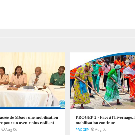
𝐥𝐚𝐬𝐬𝐞́𝐞 𝐝𝐞 𝐌𝐛𝐚𝐨 : 𝐮𝐧𝐞 𝐦𝐨𝐛𝐢𝐥𝐢𝐬𝐚𝐭𝐢𝐨𝐧
𝐏𝐑𝐎𝐆𝐄𝐏 𝟐 - 𝐅𝐚𝐜𝐞 𝐚̀ 𝐥'𝐡𝐢𝐯𝐞𝐫𝐧𝐚𝐠𝐞, 𝐥
𝐯𝐞 𝐩𝐨𝐮𝐫 𝐮𝐧 𝐚𝐯𝐞𝐧𝐢𝐫 𝐩𝐥𝐮𝐬 𝐫𝐞́𝐬𝐢𝐥𝐢𝐞𝐧𝐭
𝐦𝐨𝐛𝐢𝐥𝐢𝐬𝐚𝐭𝐢𝐨𝐧 𝐜𝐨𝐧𝐭𝐢𝐧𝐮𝐞
Aug 06
Aug 05
PROGEP