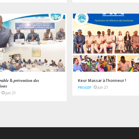
𝒓𝒂𝒃𝒍𝒆 & 𝒑𝒓𝒆́𝒗𝒆𝒏𝒕𝒊𝒐𝒏 𝒅𝒆𝒔
Keur Massar à l'honneur !
𝒊𝒐𝒏𝒔
Jun 21
PROGEP
Jun 21