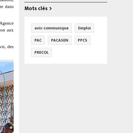
re dans
Mots clés
'Agence
avis-communique
Emploi
ion aux
PAC
PACASEN
PPCS
wsi, des
PRECOL