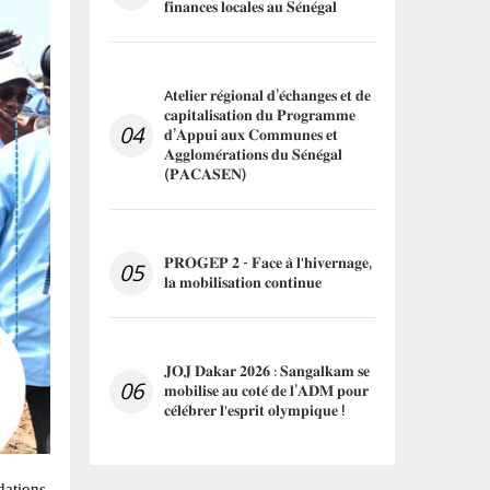
𝐟𝐢𝐧𝐚𝐧𝐜𝐞𝐬 𝐥𝐨𝐜𝐚𝐥𝐞𝐬 𝐚𝐮 𝐒𝐞́𝐧𝐞́𝐠𝐚𝐥
A𝐭𝐞𝐥𝐢𝐞𝐫 𝐫𝐞́𝐠𝐢𝐨𝐧𝐚𝐥 𝐝’𝐞́𝐜𝐡𝐚𝐧𝐠𝐞𝐬 𝐞𝐭 𝐝𝐞
𝐜𝐚𝐩𝐢𝐭𝐚𝐥𝐢𝐬𝐚𝐭𝐢𝐨𝐧 𝐝𝐮 𝐏𝐫𝐨𝐠𝐫𝐚𝐦𝐦𝐞
04
𝐝’𝐀𝐩𝐩𝐮𝐢 𝐚𝐮𝐱 𝐂𝐨𝐦𝐦𝐮𝐧𝐞𝐬 𝐞𝐭
𝐀𝐠𝐠𝐥𝐨𝐦𝐞́𝐫𝐚𝐭𝐢𝐨𝐧𝐬 𝐝𝐮 𝐒𝐞́𝐧𝐞́𝐠𝐚𝐥
(𝐏𝐀𝐂𝐀𝐒𝐄𝐍)
𝐏𝐑𝐎𝐆𝐄𝐏 𝟐 - 𝐅𝐚𝐜𝐞 𝐚̀ 𝐥'𝐡𝐢𝐯𝐞𝐫𝐧𝐚𝐠𝐞,
05
𝐥𝐚 𝐦𝐨𝐛𝐢𝐥𝐢𝐬𝐚𝐭𝐢𝐨𝐧 𝐜𝐨𝐧𝐭𝐢𝐧𝐮𝐞
𝐉𝐎𝐉 𝐃𝐚𝐤𝐚𝐫 𝟐𝟎𝟐𝟔 : 𝐒𝐚𝐧𝐠𝐚𝐥𝐤𝐚𝐦 𝐬𝐞
06
𝐦𝐨𝐛𝐢𝐥𝐢𝐬𝐞 𝐚𝐮 𝐜𝐨𝐭𝐞́ 𝐝𝐞 𝐥’𝐀𝐃𝐌 𝐩𝐨𝐮𝐫
𝐜𝐞́𝐥𝐞́𝐛𝐫𝐞𝐫 𝐥'𝐞𝐬𝐩𝐫𝐢𝐭 𝐨𝐥𝐲𝐦𝐩𝐢𝐪𝐮𝐞 !
dations,