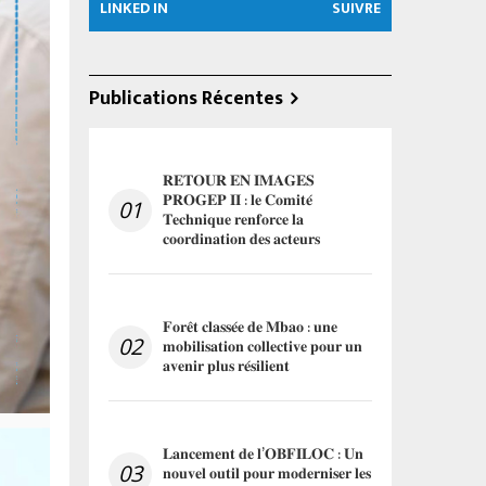
LINKED IN
SUIVRE
Publications Récentes
𝐑𝐄𝐓𝐎𝐔𝐑 𝐄𝐍 𝐈𝐌𝐀𝐆𝐄𝐒
𝐏𝐑𝐎𝐆𝐄𝐏 𝐈𝐈 : 𝐥𝐞 𝐂𝐨𝐦𝐢𝐭𝐞́
01
𝐓𝐞𝐜𝐡𝐧𝐢𝐪𝐮𝐞 𝐫𝐞𝐧𝐟𝐨𝐫𝐜𝐞 𝐥𝐚
𝐜𝐨𝐨𝐫𝐝𝐢𝐧𝐚𝐭𝐢𝐨𝐧 𝐝𝐞𝐬 𝐚𝐜𝐭𝐞𝐮𝐫𝐬
𝐅𝐨𝐫𝐞̂𝐭 𝐜𝐥𝐚𝐬𝐬𝐞́𝐞 𝐝𝐞 𝐌𝐛𝐚𝐨 : 𝐮𝐧𝐞
02
𝐦𝐨𝐛𝐢𝐥𝐢𝐬𝐚𝐭𝐢𝐨𝐧 𝐜𝐨𝐥𝐥𝐞𝐜𝐭𝐢𝐯𝐞 𝐩𝐨𝐮𝐫 𝐮𝐧
𝐚𝐯𝐞𝐧𝐢𝐫 𝐩𝐥𝐮𝐬 𝐫𝐞́𝐬𝐢𝐥𝐢𝐞𝐧𝐭
𝐋𝐚𝐧𝐜𝐞𝐦𝐞𝐧𝐭 𝐝𝐞 𝐥’𝐎𝐁𝐅𝐈𝐋𝐎𝐂 : 𝐔𝐧
03
𝐧𝐨𝐮𝐯𝐞𝐥 𝐨𝐮𝐭𝐢𝐥 𝐩𝐨𝐮𝐫 𝐦𝐨𝐝𝐞𝐫𝐧𝐢𝐬𝐞𝐫 𝐥𝐞𝐬